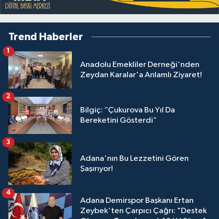
Trend Haberler
1
Anadolu Emekliler Derneği'nden
Zeydan Karalar'a Anlamlı Ziyaret!
2
Bilgiç: “Çukurova Bu Yıl Da
Bereketini Gösterdi”
3
Adana'nın Bu Lezzetini Gören
Şaşırıyor!
4
Adana Demirspor Başkanı Ertan
Zeybek'ten Çarpıcı Çağrı: "Destek