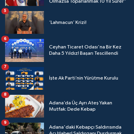
Olmazsa Toparlanmak 10 Yıl Sürer"
5
‘Lahmacun’ Krizi!
6
Ceyhan Ticaret Odası'na Bir Kez
Daha 5 Yıldız! Başarı Tescillendi
7
İşte Ak Parti’nin Yürütme Kurulu
8
Adana’da Üç Ayrı Ateş Yakan
Mutfak: Dede Kebap
9
Adana'daki Kebapçı Saldırısında
Acı Haber! Saldırganı Durdurmak