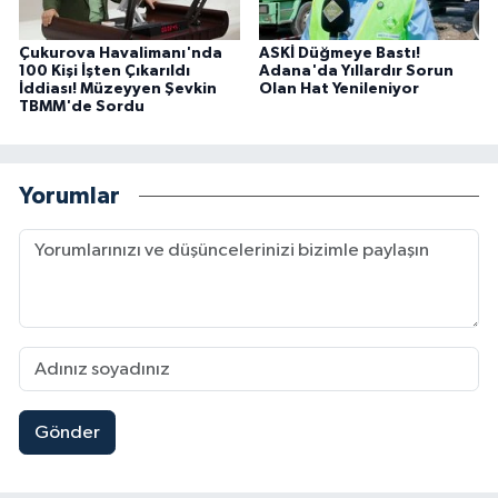
Çukurova Havalimanı'nda
ASKİ Düğmeye Bastı!
100 Kişi İşten Çıkarıldı
Adana'da Yıllardır Sorun
İddiası! Müzeyyen Şevkin
Olan Hat Yenileniyor
TBMM'de Sordu
Yorumlar
Gönder