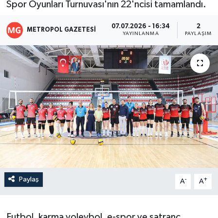
Spor Oyunları Turnuvası'nın 22'ncisi tamamlandı.
07.07.2026 - 16:34
2
METROPOL GAZETESI
YAYINLANMA
PAYLAŞIM
Paylaş
-
+
A
A
Futbol, karma voleybol, e-spor ve satranç