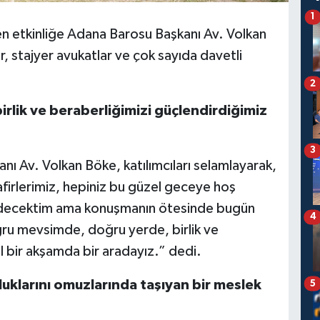
1
n etkinliğe Adana Barosu Başkanı Av. Volkan
r, stajyer avukatlar ve çok sayıda davetli
2
lik ve beraberliğimizi güçlendirdiğimiz
3
ı Av. Volkan Böke, katılımcıları selamlayarak,
afirlerimiz, hepiniz bu güzel geceye hoş
edecektim ama konuşmanın ötesinde bugün
4
oğru mevsimde, doğru yerde, birlik ve
l bir akşamda bir aradayız.” dedi.
luklarını omuzlarında taşıyan bir meslek
5