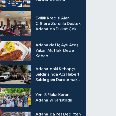
Evlilik Kredisi Alan
Çiftlere Zorunlu Destek!
Adana'da Dikkat Çeken
Eğitim
Adana’da Üç Ayrı Ateş
Yakan Mutfak: Dede
Kebap
Adana'daki Kebapçı
Saldırısında Acı Haber!
Saldırganı Durdurmak
İsterken Hayatını
Kaybetti
Yeni S Plaka Kararı
Adana'yı Karıştırdı!
Adana'da Pes Dedirten