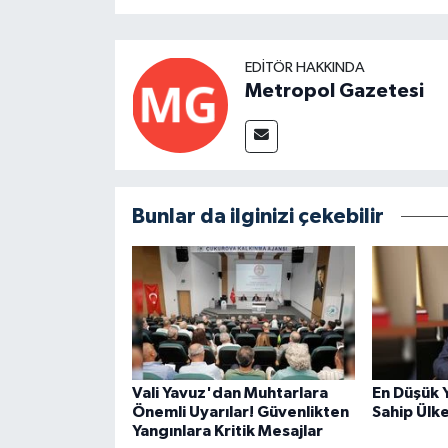
EDITÖR HAKKINDA
Metropol Gazetesi
Bunlar da ilginizi çekebilir
Vali Yavuz'dan Muhtarlara
En Düşük 
Önemli Uyarılar! Güvenlikten
Sahip Ülk
Yangınlara Kritik Mesajlar