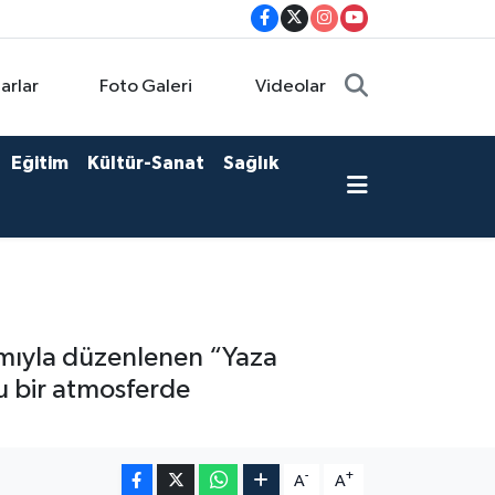
arlar
Foto Galeri
Videolar
Eğitim
Kültür-Sanat
Sağlık
lımıyla düzenlenen “Yaza
lu bir atmosferde
-
+
A
A