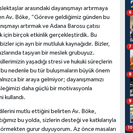
lektaşlar arasındaki dayanışmayı artırmaya
6
irten Av. Böke, “Göreve geldiğimiz günden bu
nışmayı artırmak ve Adana Barosu çatısı
 için birçok etkinlik gerçekleştirdik. Bu
ler için ayrı bir mutluluk kaynağıdır. Bizler,
7
uzlarında taşıyan bir meslek grubuyuz.
erimizin yaşadığı stresi ve hukuki süreçlerin
te bu nedenle bu tür buluşmaların büyük önem
8
alnızca bir araya gelmiyor; dayanışmamızı
sleğimizi daha güçlü bir motivasyonla
i kullandı.
9
ilerini mutlu ettiğini belirten Av. Böke,
ığımız bu yolda, sizlerin desteği ve katkılarıyla
10
 görmekten gurur duyuyorum. Az önce masaları