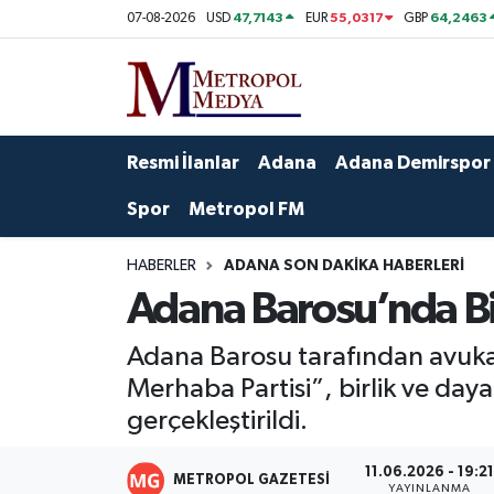
47,7143
55,0317
64,2463
07-08-2026
USD
EUR
GBP
Siyaset
Yazarlar
Seyhan Nöbetçi Eczaneler
Ekonomi
Foto Galeri
Seyhan Hava Durumu
Resmi İlanlar
Adana
Adana Demirspor
Sağlık
Videolar
Seyhan Trafik Yoğunluk Haritası
Spor
Metropol FM
Spor
Süper Lig Puan Durumu ve Fikstür
HABERLER
ADANA SON DAKIKA HABERLERI
Adana Barosu’nda Bi
Özel Haberler
Tüm Manşetler
Adana Barosu tarafından avukatl
Yerel Yönetim
Son Dakika Haberleri
Merhaba Partisi”, birlik ve day
gerçekleştirildi.
Kültür-Sanat
Haber Arşivi
11.06.2026 - 19:2
Magazin
METROPOL GAZETESI
YAYINLANMA