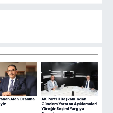
Yanan Alan Oranına
AK Parti İl Başkanı'ndan
eyiz
Gündem Yaratan Açıklamalar!
Yüreğir Seçimi Yargıya