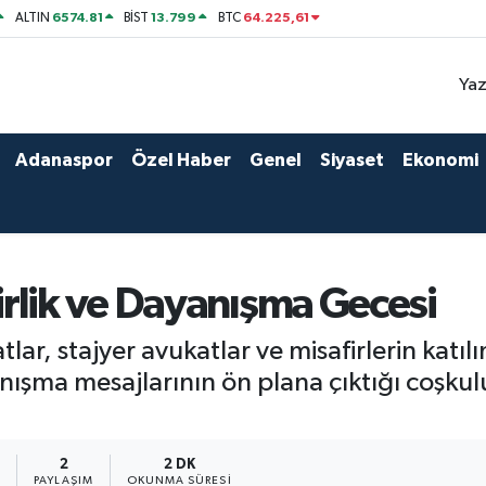
6574.81
13.799
64.225,61
ALTIN
BİST
BTC
Yaz
Adanaspor
Özel Haber
Genel
Siyaset
Ekonomi
rlik ve Dayanışma Gecesi
ar, stajyer avukatlar ve misafirlerin katı
anışma mesajlarının ön plana çıktığı coşku
1
2
2 DK
PAYLAŞIM
OKUNMA SÜRESI