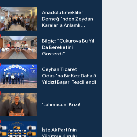
Anadolu Emekliler
Derneği'nden Zeydan
Karalar'a Anlamlı
Ziyaret!
Bilgiç: “Çukurova Bu Yıl
Da Bereketini
Gösterdi”
Ceyhan Ticaret
Odası'na Bir Kez Daha 5
Yıldız! Başarı Tescillendi
‘Lahmacun’ Krizi!
İşte Ak Parti’nin
Yürütme Kurulu