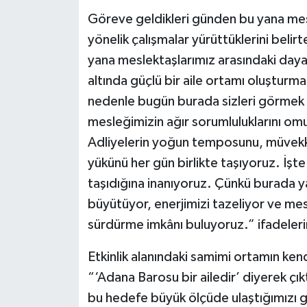
Göreve geldikleri günden bu yana mes
yönelik çalışmalar yürüttüklerini bel
yana meslektaşlarımız arasındaki daya
altında güçlü bir aile ortamı oluşturmak
nedenle bugün burada sizleri görmek biz
mesleğimizin ağır sorumluluklarını om
Adliyelerin yoğun temposunu, müvekkill
yükünü her gün birlikte taşıyoruz. İş
taşıdığına inanıyoruz. Çünkü burada y
büyütüyor, enerjimizi tazeliyor ve me
sürdürme imkânı buluyoruz.” ifadelerin
Etkinlik alanındaki samimi ortamın kend
“‘Adana Barosu bir ailedir’ diyerek çıkt
bu hedefe büyük ölçüde ulaştığımızı