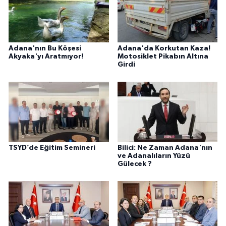
Adana'nın Bu Köşesi
Adana'da Korkutan Kaza!
Akyaka'yı Aratmıyor!
Motosiklet Pikabın Altına
Girdi
TSYD’de Eğitim Semineri
Bilici: Ne Zaman Adana'nın
ve Adanalıların Yüzü
Gülecek ?