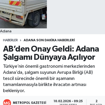
Resmi İlanlar
Adana
HABERLER
ADANA SON DAKIKA HABERLERI
AB’den Onay Geldi: Adana
Şalgamı Dünyaya Açılıyor
Türkiye’nin önemli gastronomi merkezlerinden
Adana’da, şalgam suyunun Avrupa Birliği (AB)
tescil sürecinde önemli bir aşamanın
tamamlanmasıyla birlikte ihracatın artması
bekleniyor.
10.02.2026 - 09:25
2
METROPOL GAZETESI
YAYINLANMA
PAYLAŞIM