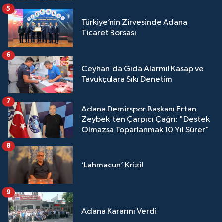
5
Türkiye’nin Zirvesinde Adana
Ticaret Borsası
6
Ceyhan'da Gıda Alarmı! Kasap ve
Tavukçulara Sıkı Denetim
7
Adana Demirspor Başkanı Ertan
Zeybek'ten Çarpıcı Çağrı: "Destek
Olmazsa Toparlanmak 10 Yıl Sürer"
8
‘Lahmacun’ Krizi!
9
Adana Kararını Verdi